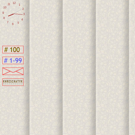
12
11
1
10
2
9
3
8
4
7
5
6